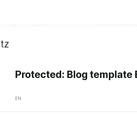
Contact
Free consultation
Law firm
Legal notice
nzlei
Kontakt
Kostenlose Erstberatung
Rechtliche und 
tz
Protected: Blog template
EN